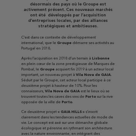
désormais des pays où le Groupe est
activement présent. Ces nouveaux marchés
ont été développés par l’acquisition
d’entreprises locales, par des alliances
stratégiques et ambitieuses.
C’est dans ce contexte de développement
international, que le
Groupe
démarre ses activités au
Portugal en 2018.
Après l’acquisition en 2018 d’un terrain à
Lisbonne
en plein cœur de la zone prestigieuse de Marques de
Pombal, le
Groupe
acquiert fin 2019 à un acteur local
important, un nouveau projet à
Vila Nova de GAIA
.
Séduit par le Groupe, cet acteur local participe à ce
deuxième projet à hauteur de 10%. Pour les
connaisseurs,
Vila Nova de GAIA
est le lieux où se
trouvent toutes les caves des vins de
Porto
sur la rive
opposée de la ville de
Porto
.
Ce deuxième projet
« GAIA HILLS »
s’inscrit
clairement dans les tendances actuelles de mode de
vie. Le concept est axé sur une démarche globale
écologique et pérenne en rythmant son architecture
avec la nature environnante, en intégrant des