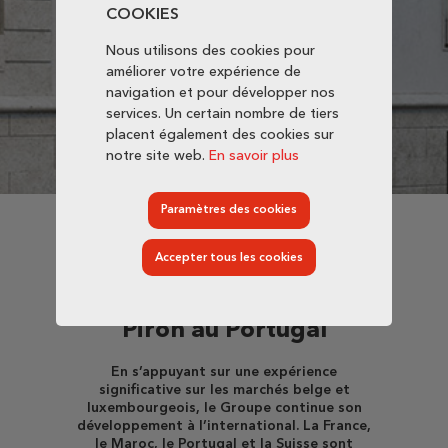
COOKIES
Nous utilisons des cookies pour
améliorer votre expérience de
navigation et pour développer nos
services. Un certain nombre de tiers
placent également des cookies sur
notre site web.
En savoir plus
Paramètres des cookies
Accepter tous les cookies
20 août 2018
Arrivée de Thomas &
Piron au Portugal
En s’appuyant sur une expérience
significative sur les marchés belge et
luxembourgeois, le Groupe continue son
développement à l’international. La France,
le Maroc, le Portugal et la Suisse sont