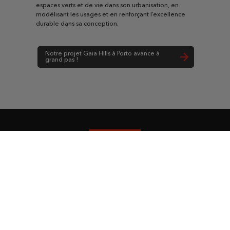
espaces verts et de vie dans son urbanisation, en
modélisant les usages et en renforçant l’excellence
durable dans sa conception.
Notre projet Gaia Hills à Porto avance à
grand pas !
Acheter un appartement à :