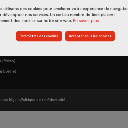
s utilisons des cookies pour améliorer votre expérience de navigatio
r développer nos services. Un certain nombre de tiers placent
lement des cookies sur notre site web.
En savoir plus
Paramètres des cookies
Accepter tous les cookies
 appartement à :
Actualités
o)
Contact
 (Porto)
isbonne)
ions légales
Politique de confidentialité