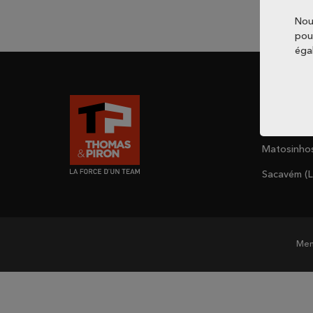
Nou
pou
éga
Acheter un
Gaia (Port
Matosinhos
Sacavém (L
Ment