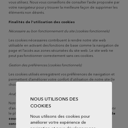
vous utilisez. Nous vous conseillons de consulter l’aide proposée par
votre navigateur pour y trouver la meilleure façon de supprimer les
éléments non désirés.
Finalités de l’utilisation des cookies
Nécessaire au bon fonctionnement du site (cookies fonctionnels)
Les cookies nécessaires contribuent à rendre notre site web
utilisable en activant des fonctions de base comme la navigation de
page et l’accès aux zones sécurisées du site web. Le site web ne
peut pas fonctionner correctement sans ces cookies.
Gestion des préférences (cookies fonctionnels)
Les cookies utilisés enregistrent vos préférences de navigation et
permettent d’améliorer votre confort d’utilisation de notre site (le
choix de la langue par exemple).
Analyse statistique de fréquentation (cookies analytiques)
NOUS UTILISONS DES
Notre site internet utilise des cookies générés par le service
COOKIES
d’analyse proposé par Google : Google Analytics. Afin de garantir
le plus haut niveau de protection,
Thomas & Piron a décidé de
Nous utilisons des cookies pour
soumettre le placement de ces cookies à votre
améliorer votre expérience de
consentement.