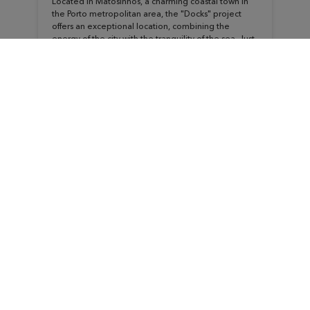
Located in Matosinhos, a charming coastal town in
the Porto metropolitan area, the "Docks" project
offers an exceptional location, combining the
energy of the city with the tranquility of the sea. Just
steps away from the Leixões port and the beach,
and only 150 meters from the metro and the...
To the project
THOMAS & PIRON
NEWS
IN PORTUGAL